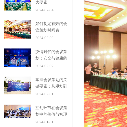
大要素
2024-02-04
如何制定有效的会
议策划时间表
2024-02-03
疫情时代的会议策
划：安全与健康的
首要考虑
2024-02-02
掌握会议策划的关
键要素：从规划到
执行
2024-02-01
互动环节在会议策
划中的价值与实现
2024-01-31