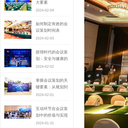
大要素
2024-02-04
如何制定有效的会
议策划时间表
2024-02-03
疫情时代的会议策
划：安全与健康的
首要考虑
2024-02-02
掌握会议策划的关
键要素：从规划到
执行
2024-02-01
互动环节在会议策
划中的价值与实现
2024-01-31