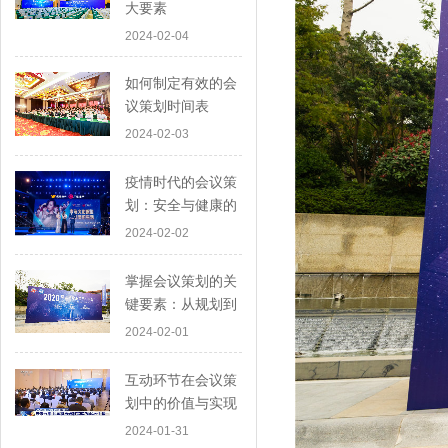
大要素
2024-02-04
如何制定有效的会
议策划时间表
2024-02-03
疫情时代的会议策
划：安全与健康的
首要考虑
2024-02-02
掌握会议策划的关
键要素：从规划到
执行
2024-02-01
互动环节在会议策
划中的价值与实现
2024-01-31